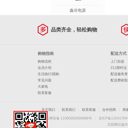
鑫谷电源
品类齐全，轻松购物
购物指南
配送方式
购物流程
上门自提
会员介绍
211限时达
生活旅行/团购
配送服务查
常见问题
配送费收取
大家电
联系客服
关于我们
|
联系我们
|
联系客服
|
合作招商
|
商
京公网安备 11000002000088号
|
京ICP备1104170
互联网出版许