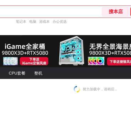
笔记本
电脑
游戏本
办公优选
CPU套餐
整机
努力加载中，请稍后...