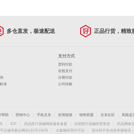
多仓直发，极速配送
正品行货，精致
支付方式
货到付款
在线支付
询
分期付款
标准
公司转账
家帮助
|
营销中心
|
手机京东
|
友情链接
|
销售联盟
|
京东社区
|
风险监
4号
|
ICP
|
药品医疗器械网络服务备案
|
自营医疗器械经营资质
|
药品网络
可证编号新出网证(京)字150号
|
出版物经营许可证
|
违法和不良信息举报电话：40