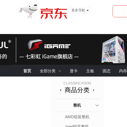
更多导航
服装城
食品
金融
首页
全部分类
显卡
主板
固态
内存
CLASSIFICATION
商品分类
整机
AMD组装整机
Intel组装整机