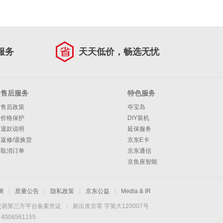
服务
天天低价，畅选无忧
售后服务
特色服务
售后政策
夺宝岛
价格保护
DIY装机
退款说明
延保服务
返修/退换货
京东E卡
取消订单
京东通信
京鱼座智能
测
|
质量公告
|
隐私政策
|
京东公益
|
Media & IR
交易第三方平台备案凭证
|
新出发京零 字第大120007号
06561155